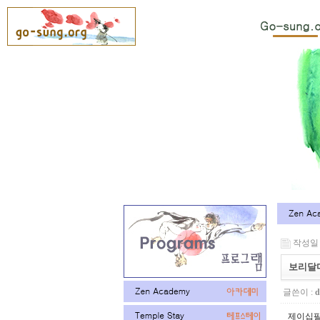
작성일 : 
보리달
글쓴이 :
d
제이십팔조