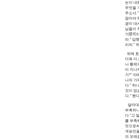
눈이 내
무엇을 
주소서.
참아야 
광이 대
님들이 
가慧可라
라.” 답
리라.” 
뒤에 효
더욱 더
나 황제
이 지나
가?” 
나의 가
다.” 하
것이 없습
다.” 했다
달마대사
부촉하나
다.”고
를 부촉
엇으로써
게송만을
의 모래