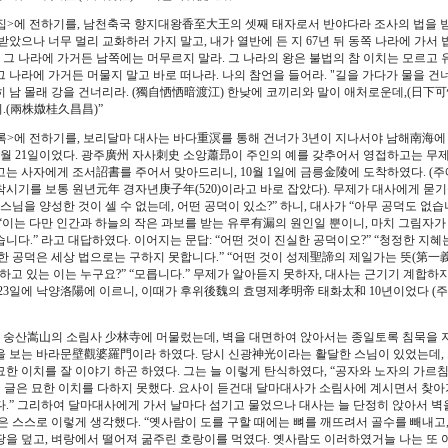
>에 전하기를, 남천축국 향지대왕香至大王의 셋째 태자로서 반야다라 조사의 법을 받았
받았으나 너무 멀리 교화하러 가지 말고, 내가 열반에 든 지 67년 뒤 동쪽 나라에 가서 
대가 그 나라에 가거든 남쪽에는 머무르지 말라. 그 나라의 왕은 불법의 참 이치는 모르고
그 나라에 가거든 머물지 말고 바로 떠나라. 나의 참언을 들어라. "길을 가다가 물을 
히 남 몰래 강을 건너리라. (獨自恓恓暗渡江) 한낮에 코끼리와 말이 애처로운데,(日下
.(兩株媺桂久昌昌)”
>에 전하기를, 보리달마 대사는 바다重溟를 통해 건너가 3년이 지나서야 남해南海에 
9월 21일이었다. 광주廣州 자사刺史 소앙蕭昻이 주인의 예를 갖추어서 영접하고는 무
고는 사자에게 조서詔書를 주어서 맞아드리니, 10월 1일에 금릉金陵에 도착하였다. (주
착시기를 보통 원년元年 경자년庚子年(520)이라고 바로 잡았다). 무제가 대사에게 묻기
 스님을 양성한 것이 셀 수 없는데, 어떤 공덕이 있소?” 하니, 대사가 “아무 공덕도 없습니
 “이는 다만 인간과 하늘의 작은 과보를 받는 유루有漏의 원인일 뿐이니, 마치 그림자가
습니다.” 라고 대답하였다. 이어지는 문답: “어떤 것이 진실한 공덕이오?” “청정한 지
러한 공덕은 세상 법으로는 구하지 못합니다.” “어떤 것이 성제聖諦의 제일가는 뜻(第一
하고 있는 이는 누구요?” “모릅니다.” 무제가 알아듣지 못하자, 대사는 근기기 계합하지
월 23일에 낙양洛陽에 이르니, 이때가 후위後魏의 효명제孝明帝 태화太和 10년이었다 (
 숭산嵩山의 소림사 少林寺에 머물렀는데, 벽을 대면하여 앉아서는 종일토록 침묵을 지
을 보는 바라문壁觀婆羅門이라 하였다. 당시 신광神光이라는 활달한 스님이 있었는데, 
한 이치를 잘 이야기 하곤 하였다. 그는 늘 이렇게 탄식하였다, “공자와 노자의 가르침은
의 글은 묘한 이치를 다하지 못했다. 요사이 듣건대 달마대사가 소림사에 계시면서 찾아
다.” 그리하여 달마대사에게 가서 날마다 섬기고 물었으나 대사는 늘 단정히 앉아서 벽
광은 스스로 이렇게 생각했다. “옛사람이 도를 구할 때에는 뼈를 깨뜨려서 골수를 빼내고,
땅을 덮고, 벼랑에서 떨어져 굶주린 호랑이를 먹였다. 옛사람도 이러하였거늘 나는 또 어떤