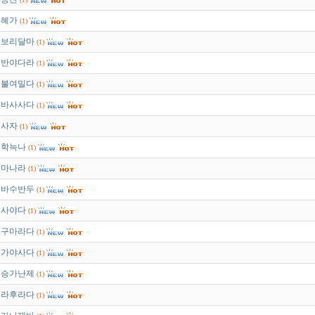
혜가
(1)
보리달마
(1)
반야다라
(1)
불여밀다
(1)
바사사다
(1)
사자
(1)
학늑나
(1)
마나라
(1)
바수반두
(1)
사야다
(1)
구마라다
(1)
가야사다
(1)
승가난제
(1)
라후라다
(1)