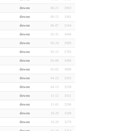
dowon
06-21
2963
dowon
06-15
3361
dowon
06-07
3164
dowon
05-31
3446
dowon
05-24
2909
dowon
05-15
2783
dowon
05-06
3496
dowon
05-02
3088
dowon
04-23
3265
dowon
04-13
3238
dowon
11-12
3451
dowon
11-01
3296
dowon
10-29
3169
dowon
10-29
3279
dowon
10-19
3254