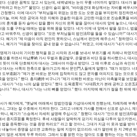
렸다. 신광은 꼼짝도 않고 서 있는데, 새벽녘에는 눈이 무릎 너머까지 쌓였다. 대사가 불
구하려고 하는가?” 물었다. 신광이 슬피 울며, “바라옵건대 화상께서는 자비를 베푸시
” 간청했다. 이에 대사가 “부처님들의 위없는 묘한 도는 오랜 겁을 부지런히 정진하면서
하거늘, 어찌 작은 공덕과 작은 지혜와 경솔한 마음과 교만한 마음으로 진승眞乘을 바라는
사의 훈계를 듣자 슬며시 칼을 뽑아 자신의 왼쪽 팔을 끊어서 대사의 앞에 놓으니, 대사
처음 도를 구하실 때에는 법을 위해 몸을 잊었다. 네가 이제 내 앞에서 팔을 끊으니, 법을
고 바꿔주자, 신광이 물었다. “모든 부처님들의 법인法印을 들을 수 있습니까?” 대사
했다. 혜가가 “제 마음이 아직 편안치 못하오니, 스님께서 편안케 해주소서.” 청하였다.
하니, 혜가가 “마음을 찾아도 끝내 얻을 수 없습니다.” 하였고, 이에 대사가 “내가 이미 네
명제가 대사의 기이한 행적을 듣고 사자와 조서를 보내서 부르기를 세 차례나 하였지만
 흠모를 하면서 마납摩衲 가사 두벌과 황금발우, 은물병과 비단 등을 하사했으나, 대사
의 뜻이 더욱 단호해지자 대사는 그때서야 마침내 받았다. 그 때 이후로 스님과 속인의 
자 대사는 서쪽의 천축으로 돌아가고자 해서 문인門人들에게 말했다. “때가 되었다. 너
이때 도부道副가 “제가 본 바로는 문자에 집착하지도 않고 문자를 여의지도 않는 것으로 도
죽을 얻었다.” 했다. 총지總持 비구니가 “제가 이해한 바로는 아난이 아촉불국을 보았을
니, 대사가 “너는 나의 살을 얻었다.” 했다. 도육道育이 “사대四大가 본래 공하고 오온
니다.” 하니, 대사가 “너는 나의 뼈를 얻었다.” 했다. 마지막에 혜가가 절을 한 뒤에 
.
가 혜가에게, “옛날에 여래께서 정법안장을 가섭대사에게 전했는데, 차례차례 부촉해
니, 그대는 잘 수호해서 지켜야 한다. 그리고 너에게 가사를 전해서 신표로 삼나니, 
 말하니, 혜가가 “스승께서 자세히 설명해 주십시오.” 청했다. 대사가 “안으로 법인法印
해서 종지宗旨를 확정한다. 후세 사람들이 얄팍하게 갖가지 의심을 다투어 일으키면서, 
 법을 증득했다는 것을 증명 하리오?’ 라고 할 것이니, 그대가 지금 이 옷과 법을 받아
 내놓아서 증명을 삼으면 교화하는 일에 지장이 없으리라. 내가 열반에 든 지 2백년 뒤
같이 많은 세계에 두루 하리라. 그래서 도를 밝힌 이는 많아도 도를 행하는 이는 적으며