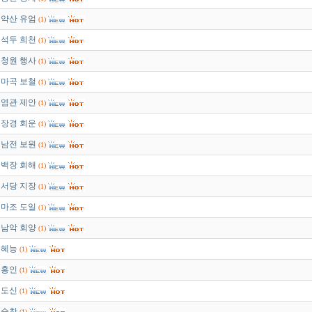
약산 유엄
(1)
석두 희천
(1)
청원 행사
(1)
마곡 보철
(1)
염관 제안
(1)
장경 회운
(1)
남전 보원
(1)
백장 회해
(1)
서당 지장
(1)
마조 도일
(1)
남악 회양
(1)
혜능
(1)
홍인
(1)
도신
(1)
승찬
(1)