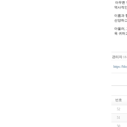
아무튼 
역사적인
이름과 
선양하고
아울러,
욱 귀하
관리자
18
https://b
번호
52
51
50