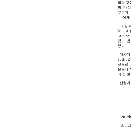
적을 것
라. 한 
구함이니
“나에게 
며칠 뒤
師라고 
고 하오.
않고, 
했다.
대사가 
10월 
신으로 
물으니,
에 신 
진월이 
남인
중국
선법
보리달마
<조당집