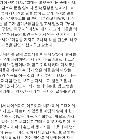
쌍히 생각해서, “그대는 오랫동안 눈 속에 서서,
어 감로의 문을 열어서 온갖 중생을 널리 제도해
 행하기 어려운 일을 행하고 참기 어려운 일을
가? 헛수고를 할 뿐이다.” 라고 대답했다. 신
는 곧 그가 법기法器임을 알고서 말했다. “부처
 구할만 하구나.” 마침내 대사가 그의 이름을 혜
가 “부처님들의 법인은 남에게 얻는 것이 아니니
 대사가 “마음을 가지고 오너라. 너를 편안케 해주
 마음을 편안케 했다.” 고 말했다.
, 대사는 끝내 소림사를 떠나지 않았다. 황제는
는 굳게 사양하면서 세 번이나 돌려보냈다. 그러
무리가 갑절이나 더 믿고 귀의하였다. 다시 9년
희들은 어찌하여 각기 얻은 바를 말하지 않는
의 작용을 삼는 것입니다.” 하니, 대사가 “너는
 때처럼 한 번 보고는 다시 보지 않은 것입니
五蘊이 있지 않으니, 제가 보기에는 한 법도 얻을
제자리에 서 있자, 대사가 “너는 나의 골수를 얻었
서 나에게까지 이르렀다. 내가 이제 그대에게
제각기 표시하는 바가 있음을 마땅히 알아야 한
을 전해서 깨달은 마음과 계합하고, 밖으로 가사
‘나는 인도 사람이고 그대는 이곳 사람인데, 무
 두었다가 뒤에 환난이 생기거든 이 옷과 내 법의
에 옷은 더 이상 전해지지 않겠지만, 법은 항하
, 이치를 설하는 자는 많아도 이치에 통한 자는