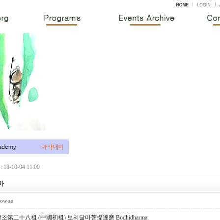
18-10-04 11:09
마
owon
第二十八祖 (中國初祖) 보리달마菩提達磨 Bodhidharma