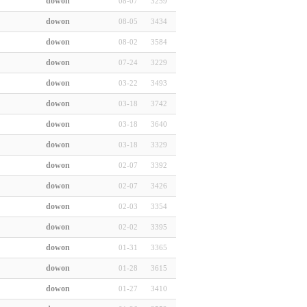
dowon
08-07
3259
dowon
08-05
3434
dowon
08-02
3584
dowon
07-24
3229
dowon
03-22
3493
dowon
03-18
3742
dowon
03-18
3640
dowon
03-18
3329
dowon
02-07
3392
dowon
02-07
3426
dowon
02-03
3354
dowon
02-02
3395
dowon
01-31
3365
dowon
01-28
3615
dowon
01-27
3410