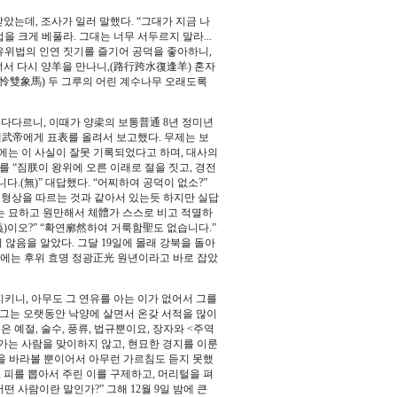
는데, 조사가 일러 말했다. “그대가 지금 나
법을 크게 베풀라. 그대는 너무 서두르지 말라...
 유위법의 인연 짓기를 즐기어 공덕을 좋아하니,
건너서 다시 양羊을 만나니,(路行跨水復逢羊) 혼자
可怜雙象馬) 두 그루의 어린 계수나무 오래도록
다다르니, 이때가 양梁의 보통普通 8년 정미년
제武帝에게 표表를 올려서 보고했다. 무제는 보
에는 이 사실이 잘못 기록되었다고 하며, 대사의
를 “짐朕이 왕위에 오른 이래로 절을 짓고, 경전
다.(無)” 대답했다. “어찌하여 공덕이 없소?”
 형상을 따르는 것과 같아서 있는듯 하지만 실답
혜는 묘하고 원만해서 체體가 스스로 비고 적멸하
義)이오?” “확연廓然하여 거룩함聖도 없습니다.”
 않음을 알았다. 그달 19일에 몰래 강북을 돌아
주에는 후위 효명 정광正光 원년이라고 바로 잡았
키니, 아무도 그 연유를 아는 이가 없어서 그를
그는 오랫동안 낙양에 살면서 온갖 서적을 많이
 예절, 술수, 풍류, 법규뿐이요, 장자와 <주역
가는 사람을 맞이하지 않고, 현묘한 경지를 이룬
을 바라볼 뿐이어서 아무런 가르침도 듣지 못했
 피를 뽑아서 주린 이를 구제하고, 머리털을 펴
 사람이란 말인가?” 그해 12월 9일 밤에 큰