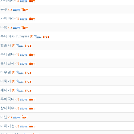
가나제바
(1)
용수
(1)
가비마라
(1)
마명
(1)
부나야사 Punayasa
(1)
협존자
(1)
복타밀다
(1)
불타난제
(1)
바수밀
(1)
미차가
(1)
제다가
(1)
우바국다
(1)
상나화수
(1)
아난
(1)
마하가섭
(1)