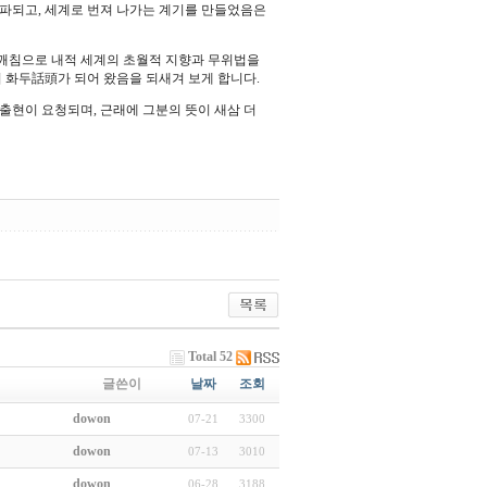
파되고, 세계로 번져 나가는 계기를 만들었음은
 깨침으로 내적 세계의 초월적 지향과 무위법을
의 화두話頭가 되어 왔음을 되새겨 보게 합니다.
 출현이 요청되며, 근래에 그분의 뜻이 새삼 더
Total 52
글쓴이
날짜
조회
dowon
07-21
3300
dowon
07-13
3010
dowon
06-28
3188