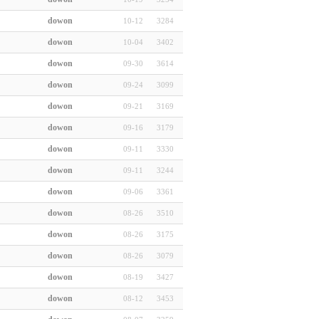
dowon
10-12
3284
dowon
10-04
3402
dowon
09-30
3614
dowon
09-24
3099
dowon
09-21
3169
dowon
09-16
3179
dowon
09-11
3330
dowon
09-11
3244
dowon
09-06
3361
dowon
08-26
3510
dowon
08-26
3175
dowon
08-26
3079
dowon
08-19
3427
dowon
08-12
3453