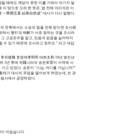
날릴 때에도 깨닫지 못한 이를 가벼이 여기지 말
 이 땅으로 오려 한 뜻은, 법 전해 어리석은 이
情 一華開五葉 結果自然成” 대사가 다시 말했다.
의 천축에서는 스승의 법을 전해 받으면 조사祖
 밝혀서 행行과 해解가 서로 응하는 것을 조사라
고, 그 고금古今을 알고, 있음과 없음을 싫어하지
 수 있기 때문에 조사라고 칭하오.” 라고 대답
 후위後魏 효명제孝明帝 태화太和 19년 병진년
그 뒤 3년 후에 위魏나라의 송운宋雲이 서역에 사
가고 있었다. 송운이 “스님, 어디를 가십니까?”
 황제가 대사의 무덤을 열어보게 하였는데, 빈 관
 소림사에서 공양하였다.
함이 아쉽습니다.