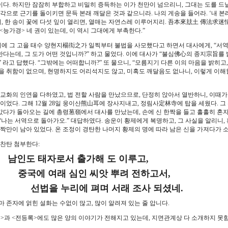
이다. 하지만 잠잠히 부합하고 비밀히 증득하는 이가 천만이 넘으리니, 그대는 도를 드
생각으로 근기를 돌이키면 문득 본래 깨달은 것과 같으니라. 나의 게송을 들어라. ‘내 본래
, 한 송이 꽃에 다섯 잎이 열리면, 열매는 자연스레 이루어지리. 吾本來玆土 傳法求迷
<능가경> 네 권이 있는데, 이 역시 그대에게 부촉한다.”
에 그 고을 태수 양현지楊衒之가 일찍부터 불법을 사모했다고 하면서 대사에게, “서역
한다는데, 그 도가 어떤 것입니까?” 하고 물었다. 이에 대사가 “불심佛心의 종지宗旨를
” 라고 답했다. “그밖에는 어떠합니까?” 또 물으니, “모름지기 다른 이의 마음을 밝히
법을 취함이 없으며, 현명하지도 어리석지도 않고, 미혹도 깨달음도 없나니, 이렇게 이해할
교화의 인연을 다하였고, 법 전할 사람을 만났으므로, 단정히 앉아서 열반하니, 이때가
5일이었다. 그해 12월 28일 웅이산熊山耳에 장사지내고, 정림사定林寺에 탑을 세웠다. 
갔다가 돌아오는 길에 총령葱嶺에서 대사를 만났는데, 손에 신 한짝을 들고 홀홀히 혼자 
 “나는 서역으로 돌아가오.” 대답하였다. 송운이 황제에게 복명하고, 그 사실을 알리니,
한 짝만이 남아 있었다. 온 조정이 경탄한 나머지 황제의 명에 따라 남은 신을 가져다가
찬탄 첨부한다:
도 태자로서 출가해 도 이루고,
에 여래 심인 씨앗 뿌려 전하고서,
을 누리에 펴며 서래 조사 되셨네.
 존자에 얽힌 설화는 수없이 많고, 많이 알려져 있는 줄 압니다.
>과 <전등록>에도 많은 양의 이야기가 전해지고 있는데, 지면관계상 다 소개하지 못