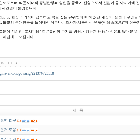
인도로부터 석존 여래의 정법안장과 심인을 중국에 전함으로서 선법이 동 아시아에 전
 사건임이 분명합니다.
형상 등 현상적 의식에 집착하고 복을 짓는 유위법에 빠져 있던 세상에, 심성과 무명을
, 불교의 본래면목을 들어내어 이른바, “조사가 서쪽에서 온 뜻(祖師西來意)”이 선종
 그분이 정의한 ‘조사祖師’ 즉, “불심의 종지를 밝혀서 행行과 해解가 상응相應한 분”의
고 아쉽게 느껴집니다.
-10-04 11:30
log.naver.com/go-sung/221370720558
제 목
황벽 희운
(1)
운거 도응
(1)
동산 양개
(1)