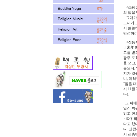
<조당집
의 법을 
...그
그대가 
서 쓸쓸
번성하리
<전등록
丁未年 
고를 받
광주 도
을 쓰고,
물으니,
지가 않
니, 이
“짐을 대
서 11
다).
그 뒤에
일러 벽
읽고 현묘
> 따위
다고 했
다. 신
서 진흙