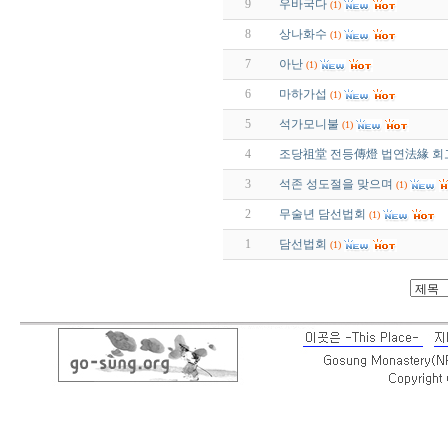
9
우바국다
(1)
8
상나화수
(1)
7
아난
(1)
6
마하가섭
(1)
5
석가모니불
(1)
4
조당祖堂 전등傳燈 법연法緣 회
3
석존 성도절을 맞으며
(1)
2
무술년 담선법회
(1)
1
담선법회
(1)