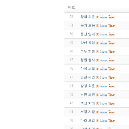
번호
52
황벽 희운
(1)
51
운거 도응
(1)
50
동산 양개
(1)
49
약산 유엄
(1)
48
석두 희천
(1)
47
청원 행사
(1)
46
마곡 보철
(1)
45
염관 제안
(1)
44
장경 회운
(1)
43
남전 보원
(1)
42
백장 회해
(1)
41
서당 지장
(1)
40
마조 도일
(1)