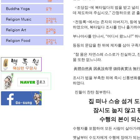
<조당집>에 복타밀다의 법을 받고 널리 
데 제도하여 주십시오,” 간청하므로 곧 
<전등록>에서는 존자의 아버지가, 등에 
하였으며, 복타밀다 조사를 만나 출가하여
부나야사를 만나서, “어디서 왔느냐?” 하니
등등의 문답을 한 뒤에 제자를 삼아 구족
“참 몸은 자연스레 스스로가 진실하고, 
뭄 또한 없느니라.
眞體自然眞 因眞說有理 領得眞實法 無行
조사가 법을 부촉한 뒤에 즉시 신통변화를
하였다.
진월이 찬탄 첨부한다.
집 떠나 스승 섬겨 도
잠시도 눕지 않고 평생
수행의 본이 되신 분,
수행자를 포함하여 모든 사람이 살아가려면
옛날부터 수도자에게 수행에 장애가 되는 