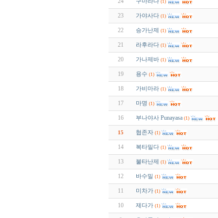
24
구마라다
(1)
23
가야사다
(1)
22
승가난제
(1)
21
라후라다
(1)
20
가나제바
(1)
19
용수
(1)
18
가비마라
(1)
17
마명
(1)
16
부나야사 Punayasa
(1)
협존자
15
(1)
14
복타밀다
(1)
13
불타난제
(1)
12
바수밀
(1)
11
미차가
(1)
10
제다가
(1)