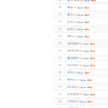
39
남악 회양
(1)
38
혜능
(1)
37
홍인
(1)
36
도신
(1)
35
승찬
(1)
34
혜가
(1)
33
보리달마
(1)
32
반야다라
(1)
31
불여밀다
(1)
30
바사사다
(1)
29
사자
(1)
28
학늑나
(1)
27
마나라
(1)
26
바수반두
(1)
25
사야다
(1)