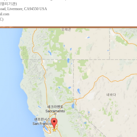
비영리기관)
Road, Livermore, CA94550 USA
il.com
C)