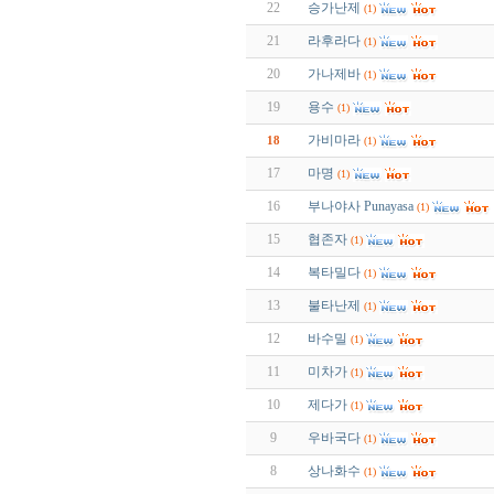
22
승가난제
(1)
21
라후라다
(1)
20
가나제바
(1)
19
용수
(1)
가비마라
18
(1)
17
마명
(1)
16
부나야사 Punayasa
(1)
15
협존자
(1)
14
복타밀다
(1)
13
불타난제
(1)
12
바수밀
(1)
11
미차가
(1)
10
제다가
(1)
9
우바국다
(1)
8
상나화수
(1)