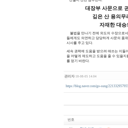
진월이 찬탄 첨부한다:
대장부 사문으로 권력
깊은 산 용의무리 제
자재한 대승의 물결
불법을 만나기 전에 외도의 수장으로서 
들에게도 의연하고 당당하게 사문의 품위
시사를 주고 있다.
세속 권력에 도움을 받으려 애쓰는 이들
을 어떻게 제도하고 도움을 줄 수 있을지
를 얻기 바란다.
관리자
18-08-05 14:04
https://blog.naver.com/go-sung/22133295795
번호