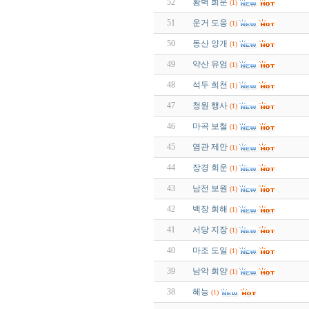
52
황벽 희운
(1)
51
운거 도응
(1)
50
동산 양개
(1)
49
약산 유엄
(1)
48
석두 희천
(1)
47
청원 행사
(1)
46
마곡 보철
(1)
45
염관 제안
(1)
44
장경 회운
(1)
43
남전 보원
(1)
42
백장 회해
(1)
41
서당 지장
(1)
40
마조 도일
(1)
39
남악 회양
(1)
38
혜능
(1)