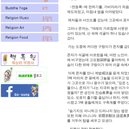
<전등록>에 전하기를, 가비마라가 처음
제도되었고, 마침내 법을 이어받았다.
제자들과 서인도롤 갔는데 그곳에서 운자
그러나 존자는, “여래의 가르침에 사문은 
산이 있는데, 산 속에 석굴이 하나 있습
갔다.
가는 도중에 커다란 구렁이가 존자를 감
존자가 석굴에 이르렀을 때, 어떤 노인이 
에 비구였는데 고요함寂靜을 좋아하여, 
숨이 다한 뒤에 구렁이가 되어 이굴 속에
이제 존자를 만나 계법戒法을 듣게 되었으므
5백 마리의 큰 용에게 그늘을 드리우고 
가 그곳으로 가니 용수가 맞으며, “깊은
물으니, 존자가 “나는 지극히 높은 이가 
졌을까? 큰 성인의 진승眞乘을 이어 받았을
있소. 오로지 출가할 결심이나 하지, 어찌
시켰고 5백 용들에게도 구족계를 주었다고
“숨기지도 아니하고 드러나지 않는 법은
또한 지혜 아니니라. 非隱非顯法 說是眞實
를 거두어 탑을 세우고 모셨다.