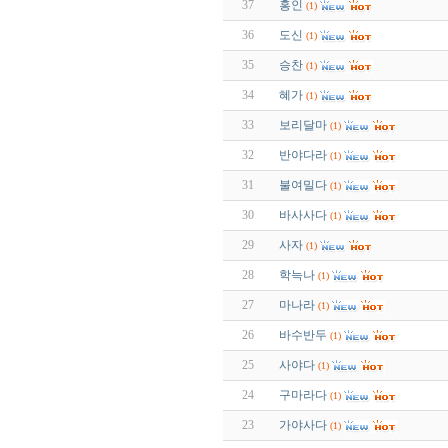
37
홍인
(1)
36
도신
(1)
35
승찬
(1)
34
혜가
(1)
33
보리달마
(1)
32
반야다라
(1)
31
불여밀다
(1)
30
바사사다
(1)
29
사자
(1)
28
학늑나
(1)
27
마나라
(1)
26
바수반두
(1)
25
사야다
(1)
24
구마라다
(1)
23
가야사다
(1)