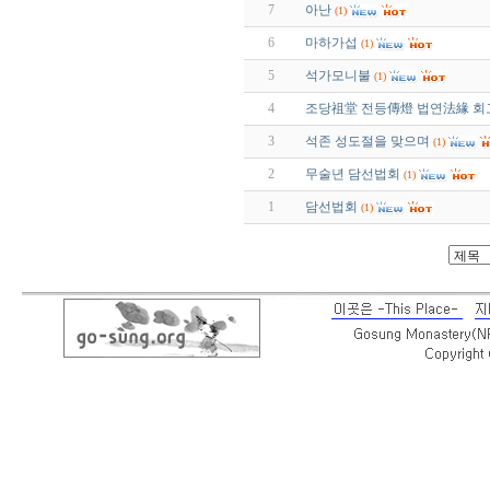
7
아난
(1)
6
마하가섭
(1)
5
석가모니불
(1)
4
조당祖堂 전등傳燈 법연法緣 회
3
석존 성도절을 맞으며
(1)
2
무술년 담선법회
(1)
1
담선법회
(1)