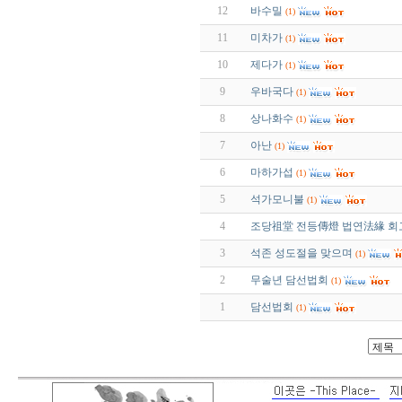
12
바수밀
(1)
11
미차가
(1)
10
제다가
(1)
9
우바국다
(1)
8
상나화수
(1)
7
아난
(1)
6
마하가섭
(1)
5
석가모니불
(1)
4
조당祖堂 전등傳燈 법연法緣 회
3
석존 성도절을 맞으며
(1)
2
무술년 담선법회
(1)
1
담선법회
(1)