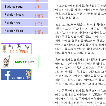
<조당집>에 전하기를, 홍인 화상의 성은
여 도신 대사를 섬겼다. 어려서부터 총명하
한 향냄새를 맡고는 몸이 편안해짐을 느꼈
는 못합니다.” 했다.
도신 조사로부터 법을 받은 뒤에 황매산
견했다. 조사가 “그대는 어디서 왔으며, 
사가 “그대는 영남 사람이라 불성이 없느니
무슨 공덕을 짓겠는가?” 물으니, 행자가 
하루 낮에 쌀 열두 섬을 찧으면서 한결같게
인이거늘 나에게 그것을 물어 무엇 하려 하
대가 만일 그렇게 안다면 절대 남에게서 찾
해도 옳지 못하느니라.” 하였다.
홍인 조사가 입멸하기 전에 대중에게 고했
있었으니, 만약 깨친 바가 있거든 말해 보
써 벽에 붙였다. “몸은 보리수요 마음은
자기의 견해를 다음과 같이 게송으로 그 옆
는 경지로, 어디에 먼지 일랑 있을 수 
하는구나. 행자야, 쌀이 익었느냐?” 물으
든 오거라.”하고 돌아갔다. 그 때에 행자
<전등록>에 전하기를, 홍인 조사가 “모
라 인도하셔서 십지十地와 삼승三乘과 돈
상수제자인 대가섭존자에게 부촉하셨다. 
이 나에게까지 전해 왔다. 이제 나는 법보