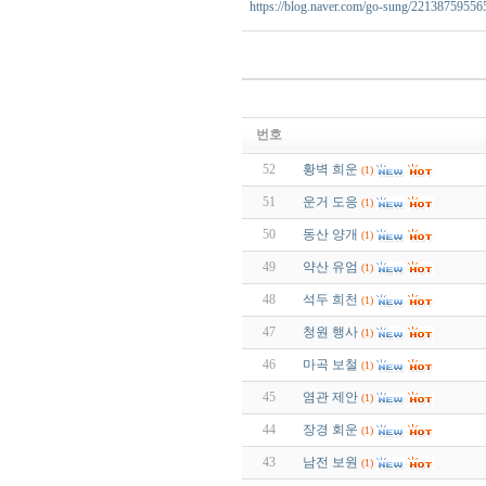
https://blog.naver.com/go-sung/22138759556
번호
52
황벽 희운
(1)
51
운거 도응
(1)
50
동산 양개
(1)
49
약산 유엄
(1)
48
석두 희천
(1)
47
청원 행사
(1)
46
마곡 보철
(1)
45
염관 제안
(1)
44
장경 회운
(1)
43
남전 보원
(1)