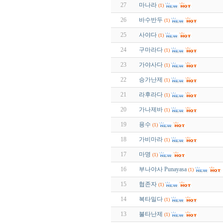
27
마나라
(1)
26
바수반두
(1)
25
사야다
(1)
24
구마라다
(1)
23
가야사다
(1)
22
승가난제
(1)
21
라후라다
(1)
20
가나제바
(1)
19
용수
(1)
18
가비마라
(1)
17
마명
(1)
16
부나야사 Punayasa
(1)
15
협존자
(1)
14
복타밀다
(1)
13
불타난제
(1)