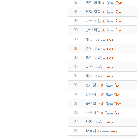
42
백장 회해
(1)
41
서당 지장
(1)
40
마조 도일
(1)
39
남악 회양
(1)
38
혜능
(1)
홍인
37
(1)
36
도신
(1)
35
승찬
(1)
34
혜가
(1)
33
보리달마
(1)
32
반야다라
(1)
31
불여밀다
(1)
30
바사사다
(1)
29
사자
(1)
28
학늑나
(1)