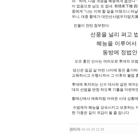
라.” 하며, 다음 게송을 혜능에게 읊었다 
이 없음으로 남도 또 없네. 有情來下種 因
중에게 “나는 이제 할 일을 마쳤으니 떠날
우니, 대종 황제가 대만선사법우지탑大滿
진월이 찬탄 첨부한다:
선풍을 널리 펴고 법의
혜능을 이루어서 여래
동방에 정법안장이 
오조 홍인 선사는 여러모로 후대의 모범
당신은 일곱 살 어린 나이에 동진 출가하
교육하시고 수행시켜서 그 이후의 불법 
후대에 회자되는 신수 대사와 같은 제자는
대의 선법을 번창 하도록 기틀을 마련하
황매산에서 매화처럼 어려운 시대 상황에서
수법제자 혜능을 성숙시키고 보호하는 지
한 가풍은 길이 귀감이 될 줄 압니다.
관리자
18-10-29 22:39