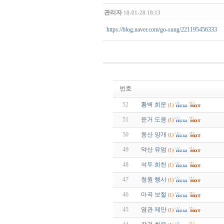
관리자
18-01-28 18:13
https://blog.naver.com/go-sung/221195456333
번호
52
황벽 희운
(1)
51
운거 도응
(1)
50
동산 양개
(1)
49
약산 유엄
(1)
48
석두 희천
(1)
47
청원 행사
(1)
46
마곡 보철
(1)
45
염관 제안
(1)