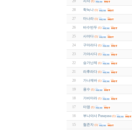
29
사자
(1)
28
학늑나
(1)
27
마나라
(1)
26
바수반두
(1)
25
사야다
(1)
24
구마라다
(1)
23
가야사다
(1)
22
승가난제
(1)
21
라후라다
(1)
20
가나제바
(1)
19
용수
(1)
18
가비마라
(1)
17
마명
(1)
16
부나야사 Punayasa
(1)
15
협존자
(1)