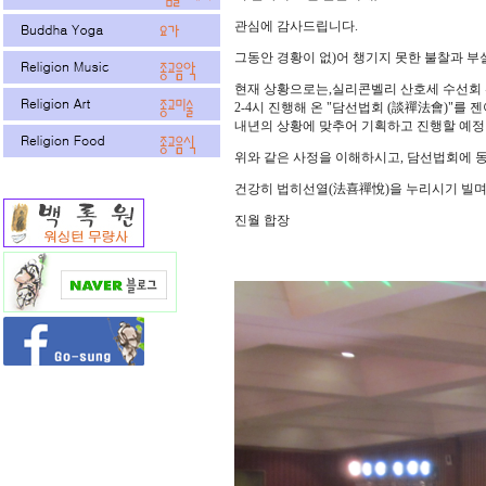
관심에 감사드립니다.
그동안 경황이 없)어 챙기지 못한 불찰과 부
현재 상황으로는,실리콘벨리 산호세 수선회 선방 (2
2-4시 진행해 온 "담선법회 (談禪法會)"를
내년의 상황에 맞추어 기획하고 진행할 예정
위와 같은 사정을 이해하시고, 담선법회에 
건강히 법히선열(法喜禪悅)을 누리시기 빌며
진월 합장