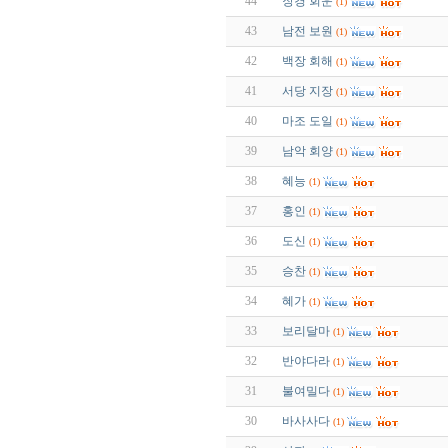
44
장경 회운
(1)
43
남전 보원
(1)
42
백장 회해
(1)
41
서당 지장
(1)
40
마조 도일
(1)
39
남악 회양
(1)
38
혜능
(1)
37
홍인
(1)
36
도신
(1)
35
승찬
(1)
34
혜가
(1)
33
보리달마
(1)
32
반야다라
(1)
31
불여밀다
(1)
30
바사사다
(1)