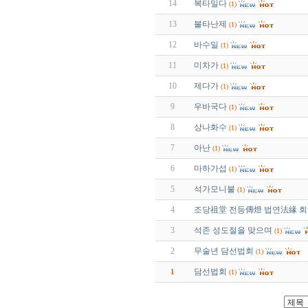
14
복타밀다
(1)
13
불타난제
(1)
12
바수밀
(1)
11
미차가
(1)
10
제다가
(1)
9
우바국다
(1)
8
상나화수
(1)
7
아난
(1)
6
마하가섭
(1)
5
석가모니불
(1)
4
조당祖堂 전등傳燈 법연法緣 회
3
석존 성도절을 맞으며
(1)
2
무술년 담선법회
(1)
담선법회
1
(1)