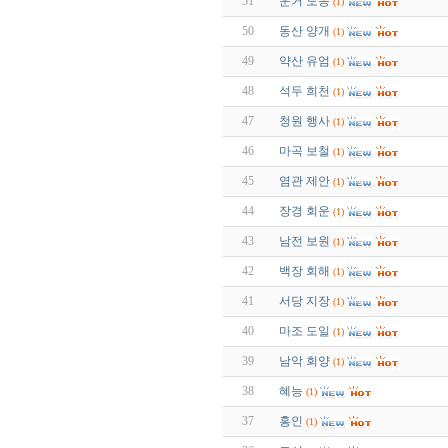
51
운거 도응
(1)
50
동산 양개
(1)
49
약산 유엄
(1)
48
석두 희천
(1)
47
청원 행사
(1)
46
마곡 보철
(1)
45
염관 제안
(1)
44
장경 회운
(1)
43
남전 보원
(1)
42
백장 회해
(1)
41
서당 지장
(1)
40
마조 도일
(1)
39
남악 회양
(1)
38
혜능
(1)
37
홍인
(1)