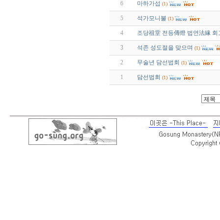
6
마하가섭
(1)
5
석가모니불
(1)
4
조당祖堂 전등傳燈 법연法緣 회
3
석존 성도절을 맞으며
(1)
2
무술년 담선법회
(1)
1
담선법회
(1)