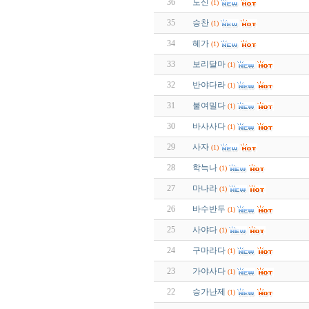
36
도신
(1)
35
승찬
(1)
34
혜가
(1)
33
보리달마
(1)
32
반야다라
(1)
31
불여밀다
(1)
30
바사사다
(1)
29
사자
(1)
28
학늑나
(1)
27
마나라
(1)
26
바수반두
(1)
25
사야다
(1)
24
구마라다
(1)
23
가야사다
(1)
22
승가난제
(1)