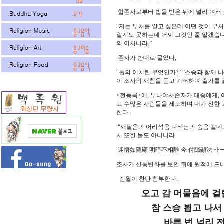
협존자로부터 법을 받은 뒤에 널리 여러 
“저는 부처를 알고 싶은데 어떤 것이 부처
알지도 못하는데 어찌 그것인 줄 알겠습니까
의 이치니라.”
존자가 반대로 물었다,
“톱의 이치란 무엇인가?” “스승과 함께 
이 조사의 깨침을 듣고 기뻐하며 출가를 
<전등록>에, 부나야사존자가 대중에게,
고 수많은 사람들을 제도하며 내가 전한
한다.
“깨달음과 어리석음 나타남과 숨음 같네,
서 또한 둘도 아니니라.
迷悟如隱顯 明暗不相離 今 付隱顯法 非
조사가 신통변화를 보인 뒤에 원적에 드니
진월이 찬탄 첨부한다.
오고 감 머물음에 걸림
참 스승 뵙고 나서 도
바른 법 널리 전하고