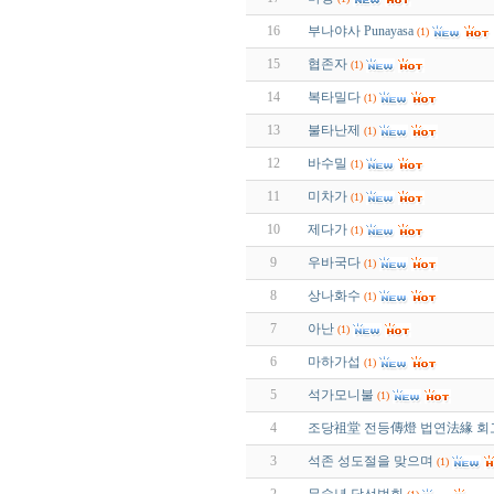
16
부나야사 Punayasa
(1)
15
협존자
(1)
14
복타밀다
(1)
13
불타난제
(1)
12
바수밀
(1)
11
미차가
(1)
10
제다가
(1)
9
우바국다
(1)
8
상나화수
(1)
7
아난
(1)
6
마하가섭
(1)
5
석가모니불
(1)
4
조당祖堂 전등傳燈 법연法緣 회
3
석존 성도절을 맞으며
(1)