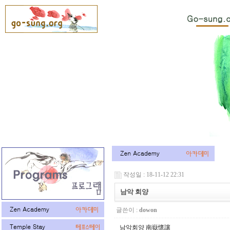
작성일 : 18-11-12 22:31
남악 회양
글쓴이 :
dowon
남악회양 南嶽懷讓