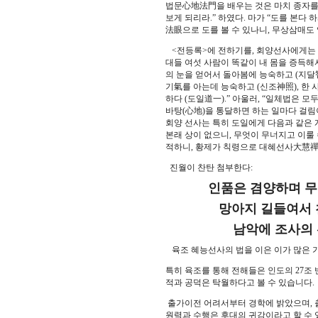
법문心地法門을 배우는 것은 마치 종자를 
보게 되리라.” 하였다. 마가 “도를 본다 
法眼으로 도를 볼 수 있나니, 무상삼매도 
<전등록>에 전하기를, 회양선사에게는 입
대들 여섯 사람이 똑같이 내 몸을 증득해서
의 눈을 얻어서 돌아봄에 능숙하고 (지달智
기氣를 아는데 능숙하고 (신조神照), 한 
하다 (도일道一).” 아울러, “일체법은 
바탕(心地)을 통달하면 하는 일마다 걸림
회양 선사는 특히 도일에게 다음과 같은 게
본래 상이 없으니, 무엇이 무너지고 이룰
적하니, 황제가 칙령으로 대혜선사大慧禪
진월이 찬탄 첨부한다:
인품은 겸양하며 무위
망아지 길들여서 천
남악에 조사의 선풍 
육조 혜능선사의 법을 이은 이가 많은 가
특히 육조를 통해 전해들은 인도의 27조
적과 공덕은 탁월하다고 볼 수 있습니다.
출가이전 어려서부터 경학에 밝았으며, 
원력과 수행은 후대의 귀감이라고 할 수 