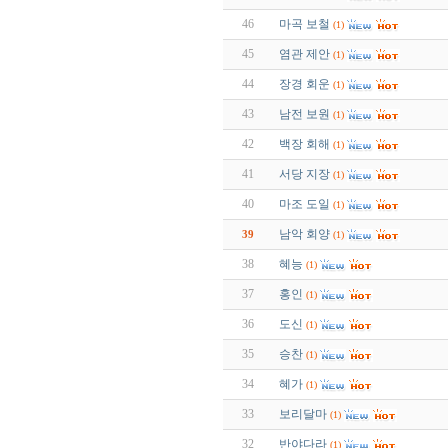
46
마곡 보철
(1)
45
염관 제안
(1)
44
장경 회운
(1)
43
남전 보원
(1)
42
백장 회해
(1)
41
서당 지장
(1)
40
마조 도일
(1)
남악 회양
39
(1)
38
혜능
(1)
37
홍인
(1)
36
도신
(1)
35
승찬
(1)
34
혜가
(1)
33
보리달마
(1)
32
반야다라
(1)