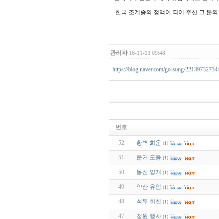
한국 조계종의 정맥이 되어 주신 그 분의
관리자
18-11-13 09:48
https://blog.naver.com/go-sung/22139732734
번호
52
황벽 희운
(1)
51
운거 도응
(1)
50
동산 양개
(1)
49
약산 유엄
(1)
48
석두 희천
(1)
47
청원 행사
(1)