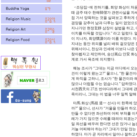
<조당집>에 전하기를, 회양 화상이 처음
때 금주 태수 한해韓偕가 관련사실을 자세히
접 가서 양육하는 것을 살펴보고 후하게 
겸양을 갖추어 남과 다투는 일이 없었으므
지나가던 현정玄靜 삼장이 설법을 하고, 
이치를 터득할 것입니다.” 라고 일렀다.
이 지나자, 회양懷讓이라 이름 하였다. 지
지내는 동안 위의를 널리 배워 겉모양은 
위해서이니, 천상과 인세에 이보다 나은 
찾아뵙자고 제안하여, 숭산嵩山 안安 화상
계로 가서 육조에 의지했다.
혜능 조사가 “그대는 지금 어디에서 오는 
건이 이렇게 왔는고?” 물으니, “한 물건
게 하직을 고하니, 조사가 “한 물건이라 
않으나 더럽힐 수는 없습니다.” 답하였다
서천西天의 27조 반야다라께서 그대에 
죽이리니, 그대는 이 법을 너무 일찍 말해
마馬 화상 (馬祖 道一 선사) 이 한쪽에 
까?” 물으니, 선사가 “거울을 만들려 하오
만들 수 없다면 좌선하여 어찌 부처를 이루
레가 가지 않으면 수레를 때려야 되겠는가,
일 좌선을 배우려 한다면 선은 앉거나 눕
거늘 어찌해야 하는가? 그대가 만일 앉는
하였다. 마가 곧 자리에서 일어나 절하고