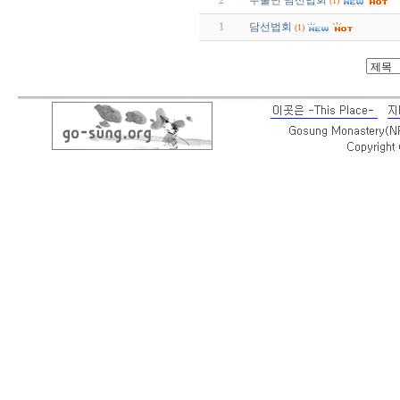
2
무술년 담선법회
(1)
1
담선법회
(1)