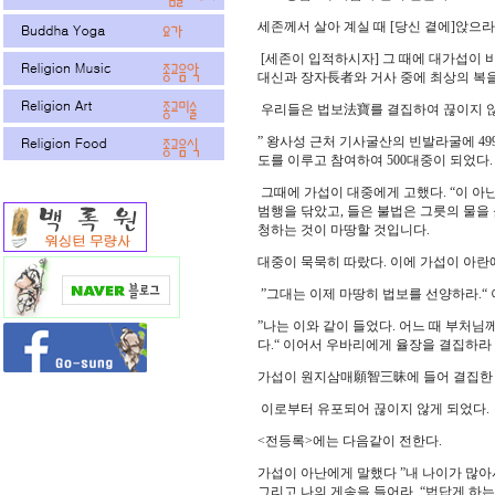
세존께서 살아 계실 때 [당신 곁에]앉으
[세존이 입적하시자] 그 때에 대가섭이 
대신과 장자長者와 거사 중에 최상의 복을
우리들은 법보法寶를 결집하여 끊이지 않
” 왕사성 근처 기사굴산의 빈발라굴에 4
도를 이루고 참여하여 500대중이 되었다.
그때에 가섭이 대중에게 고했다. “이 아난
범행을 닦았고, 들은 불법은 그릇의 물을
청하는 것이 마땅할 것입니다.
대중이 묵묵히 따랐다. 이에 가섭이 아란
”그대는 이제 마땅히 법보를 선양하라.“
”나는 이와 같이 들었다. 어느 때 부처님
다.“ 이어서 우바리에게 율장을 결집하라
가섭이 원지삼매願智三昧에 들어 결집한 
이로부터 유포되어 끊이지 않게 되었다.
<전등록>에는 다음같이 전한다.
가섭이 아난에게 말했다 ”내 나이가 많아
그리고 나의 게송을 들어라. “법답게 하는 