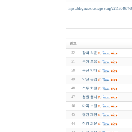
https://blog.naver.com/go-sung/22119546746
번호
52
황벽 희운
(1)
51
운거 도응
(1)
50
동산 양개
(1)
49
약산 유엄
(1)
48
석두 희천
(1)
47
청원 행사
(1)
46
마곡 보철
(1)
45
염관 제안
(1)
44
장경 회운
(1)