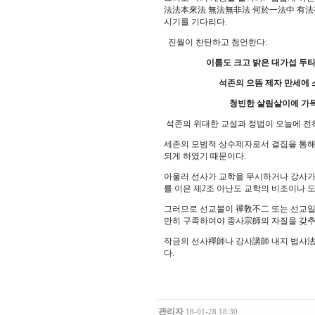
法法本來法 無法無非法 何於一法中 有法有
시기를 기다리다.
진월이 찬탄하고 첨언한다:
이름도 크고 밝은 대가섭 두타
석존의 으뜸 제자 만세에 스
청빈한 살림살이에 가득 쌓인
석존의 위대한 교설과 정법이 오늘에 전
세존의 모범적 상수제자로서 결집을 통해 
되게 하였기 때문이다.
아울러 선사가 교학을 무시하거나 강사가 
를 이은 제2조 아난도 교학의 비조이나 도
그러므로 선교불이 禪敎不二 또는 선교일
만히 구족하여야 종사宗師의 자질을 갖추었
작금의 선사禪師나 강사講師 내지 법사法
다.
관리자
18-01-28 18:30