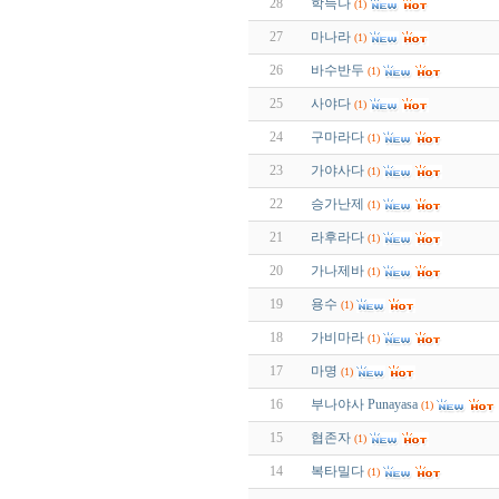
28
학늑나
(1)
27
마나라
(1)
26
바수반두
(1)
25
사야다
(1)
24
구마라다
(1)
23
가야사다
(1)
22
승가난제
(1)
21
라후라다
(1)
20
가나제바
(1)
19
용수
(1)
18
가비마라
(1)
17
마명
(1)
16
부나야사 Punayasa
(1)
15
협존자
(1)
14
복타밀다
(1)