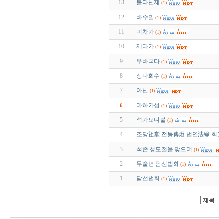
13
불타난제
(1)
12
바수밀
(1)
11
미차가
(1)
10
제다가
(1)
9
우바국다
(1)
8
상나화수
(1)
7
아난
(1)
마하가섭
6
(1)
5
석가모니불
(1)
4
조당祖堂 전등傳燈 법연法緣 회
3
석존 성도절을 맞으며
(1)
2
무술년 담선법회
(1)
1
담선법회
(1)