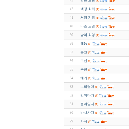
43
남전 보원
(1)
42
백장 회해
(1)
41
서당 지장
(1)
40
마조 도일
(1)
39
남악 회양
(1)
38
혜능
(1)
37
홍인
(1)
36
도신
(1)
35
승찬
(1)
34
혜가
(1)
33
보리달마
(1)
32
반야다라
(1)
31
불여밀다
(1)
30
바사사다
(1)
29
사자
(1)